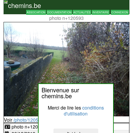
chemins.be
ASSOCIATION
DOCUMENTATION
ACTUALITÉS
INVENTAIRE
CONNEXION
photo n+120593
Bienvenue sur
chemins.be
Merci de lire les
conditions
d'utilisation
Voir
/photo/120593?typ=d
photo n+120593