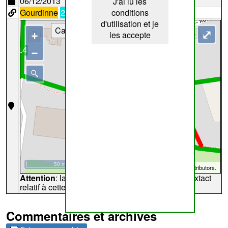
06/12/2013
J'ai lu les
Gourdinne
21
i4
conditions
d'utilisation et je
Cartes
+
⤢
les accepte
−
50 m
©
OpenStreetMap
contributors.
Attention
: la carte peut ne pas refléter l'endroit extact
relatif à cette archive
Commentaires et archives