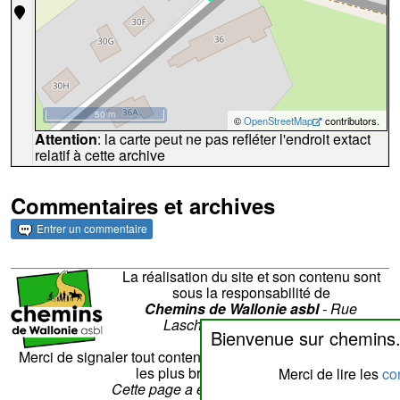
50 m
©
OpenStreetMap
contributors.
Attention
: la carte peut ne pas refléter l'endroit extact
relatif à cette archive
Commentaires et archives
Entrer un commentaire
La réalisation du site et son contenu sont
sous la responsabilité de
Chemins de Wallonie asbl
- Rue
Laschet,8 - 4852 Hombourg
Bienvenue sur chemins
Nous contacter
Merci de signaler tout contenu erroné. Il sera corrigé dans
les plus brefs délais.
Merci de lire les
con
Cette page a été vue
??
fois