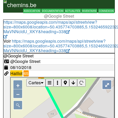
chemins.be
ASSOCIATION
DOCUMENTATION
ACTUALITÉS
INVENTAIRE
CONNEXION
@Google Street
https://maps.googleapis.com/maps/api/streetview?
size=800x600&location=50.435774703885,5.15324659223
MaVNNcldU_XKY&heading=338
Voir
https://maps.googleapis.com/maps/api/streetview?
size=800x600&location=50.435774703885,5.15324659223
MaVNNcldU_XKY&heading=338
@Google Street
@Google Street
08/10/2018
Haillot
65
Cartes
+
⤢
−