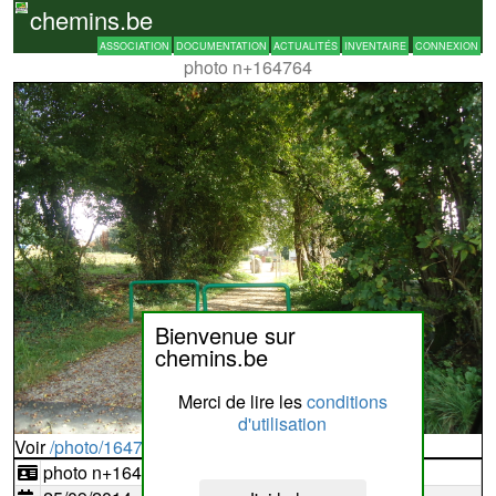
chemins.be
ASSOCIATION
DOCUMENTATION
ACTUALITÉS
INVENTAIRE
CONNEXION
photo n+164764
Bienvenue sur
chemins.be
Merci de lire les
conditions
d'utilisation
Voir
/photo/164764?typ=d
photo n+164764