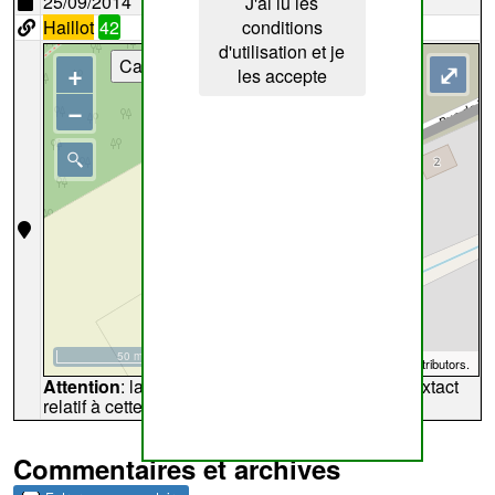
25/09/2014
J'ai lu les
Haillot
42
conditions
d'utilisation et je
Cartes
+
⤢
les accepte
−
50 m
©
OpenStreetMap
contributors.
Attention
: la carte peut ne pas refléter l'endroit extact
relatif à cette archive
Commentaires et archives