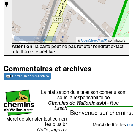
50 m
©
OpenStreetMap
contributors.
Attention
: la carte peut ne pas refléter l'endroit extact
relatif à cette archive
Commentaires et archives
Entrer un commentaire
La réalisation du site et son contenu sont
sous la responsabilité de
Chemins de Wallonie asbl
- Rue
Laschet,8 - 4852 Hombourg
Bienvenue sur chemins
Nous contacter
Merci de signaler tout contenu erroné. Il sera corrigé dans
les plus brefs délais.
Merci de lire les
con
Cette page a été vue
??
fois