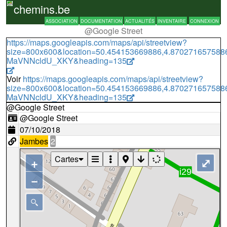
chemins.be
ASSOCIATION
DOCUMENTATION
ACTUALITÉS
INVENTAIRE
CONNEXION
@Google Street
https://maps.googleapis.com/maps/api/streetview?
size=800x600&location=50.454153669886,4.87027165758
MaVNNcldU_XKY&heading=135
Voir
https://maps.googleapis.com/maps/api/streetview?
size=800x600&location=50.454153669886,4.87027165758
MaVNNcldU_XKY&heading=135
@Google Street
@Google Street
07/10/2018
Jambes
2
Cartes
+
⤢
−