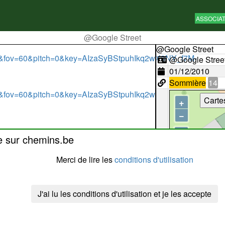
ASSOCIA
@Google Street
@Google Street
4&fov=60&pitch=0&key=AIzaSyBStpuhIkq2wX3NY_f7M-
@Google Stree
01/12/2010
Sommière
14
4&fov=60&pitch=0&key=AIzaSyBStpuhIkq2wX3NY_f7M-
Carte
+
−
e sur chemins.be
Merci de lire les
conditions d'utilisation
J'ai lu les conditions d'utilisation et je les accepte