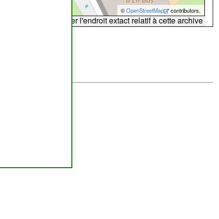
©
OpenStreetMap
contributors.
arte peut ne pas refléter l'endroit extact relatif à cette archive
abilité de
ombourg
lus brefs délais.