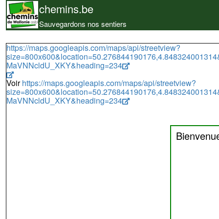
chemins.be
Sauvegardons nos sentiers
https://maps.googleapis.com/maps/api/streetview?
size=800x600&location=50.276844190176,4.84832400131
MaVNNcldU_XKY&heading=234
Voir
https://maps.googleapis.com/maps/api/streetview?
size=800x600&location=50.276844190176,4.84832400131
MaVNNcldU_XKY&heading=234
Bienvenu