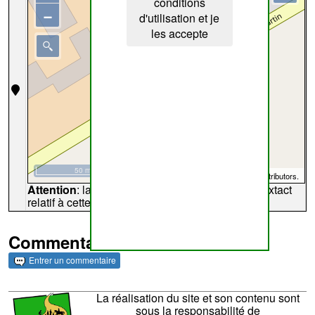
conditions
−
d'utilisation et je
les accepte
50 m
©
OpenStreetMap
contributors.
Attention
: la carte peut ne pas refléter l'endroit extact
relatif à cette archive
Commentaires et archives
Entrer un commentaire
La réalisation du site et son contenu sont
sous la responsabilité de