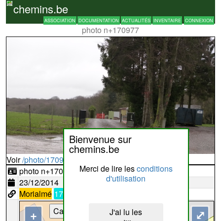
chemins.be
ASSOCIATION
DOCUMENTATION
ACTUALITÉS
INVENTAIRE
CONNEXION
photo n+170977
Bienvenue sur
chemins.be
Voir
/photo/170977?typ=d
Merci de lire les
conditions
photo n+170977
d'utilisation
23/12/2014
Morialmé
17
Cartes
J'ai lu les
+
⤢