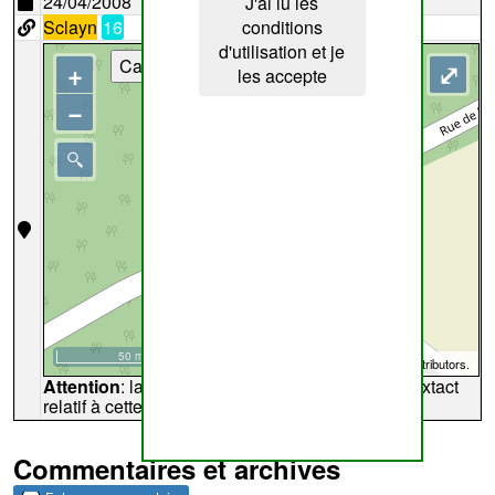
24/04/2008
J'ai lu les
Sclayn
16
conditions
d'utilisation et je
Cartes
+
⤢
les accepte
−
50 m
©
OpenStreetMap
contributors.
Attention
: la carte peut ne pas refléter l'endroit extact
relatif à cette archive
Commentaires et archives