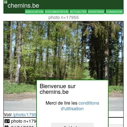
chemins.be
ASSOCIATION
DOCUMENTATION
ACTUALITÉS
INVENTAIRE
CONNEXION
photo n+17955
Bienvenue sur
chemins.be
Merci de lire les
conditions
d'utilisation
Voir
/photo/17955?typ=d
photo n+17955