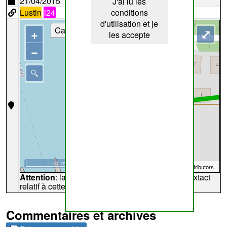
21/04/2015
J'ai lu les
Lustin
i24
conditions
d'utilisation et je
Cartes
+
⤢
les accepte
−
50 m
©
OpenStreetMap
contributors.
Attention
: la carte peut ne pas refléter l'endroit extact
relatif à cette archive
Commentaires et archives