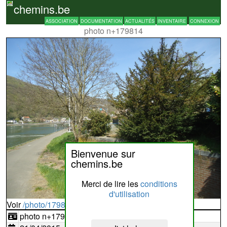
chemins.be
ASSOCIATION
DOCUMENTATION
ACTUALITÉS
INVENTAIRE
CONNEXION
photo n+179814
Bienvenue sur
chemins.be
Merci de lire les
conditions
d'utilisation
Voir
/photo/179814?typ=d
photo n+179814