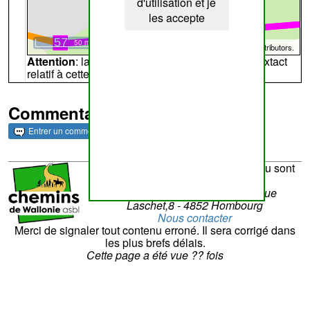
d'utilisation et je
les accepte
50 m
©
OpenStreetMap
contributors.
Attention
: la carte peut ne pas refléter l'endroit extact
relatif à cette archive
Commentaires et archives
Entrer un commentaire
La réalisation du site et son contenu sont
sous la responsabilité de
Chemins de Wallonie asbl
- Rue
Laschet,8 - 4852 Hombourg
Nous contacter
Merci de signaler tout contenu erroné. Il sera corrigé dans
les plus brefs délais.
Cette page a été vue
??
fois