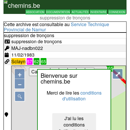
chemins.be
ASSOCIATION
DOCUMENTATION
ACTUALITÉS
INVENTAIRE
CONNEXION
suppression de tronçons
Cette archive est consultable au
Service Technique
Provincial de Namur
suppression de tronçons
suppression de tronçons
MAJ-nadbn022
11/02/1983
Sclayn
57
62
65
Cartes
+
⤢
Bienvenue sur
chemins.be
−
Merci de lire les
conditions
d'utilisation
J'ai lu les
conditions