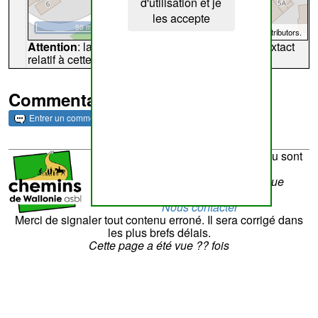
d'utilisation et je
les accepte
50 m
©
OpenStreetMap
contributors.
Attention
: la carte peut ne pas refléter l'endroit extact
relatif à cette archive
Commentaires et archives
Entrer un commentaire
La réalisation du site et son contenu sont
sous la responsabilité de
Chemins de Wallonie asbl
- Rue
Laschet,8 - 4852 Hombourg
Nous contacter
Merci de signaler tout contenu erroné. Il sera corrigé dans
les plus brefs délais.
Cette page a été vue
??
fois