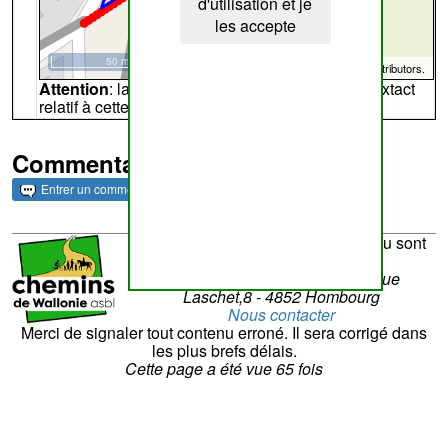
d'utilisation et je
les accepte
50 m
©
OpenStreetMap
contributors.
Attention
: la carte peut ne pas refléter l'endroit extact
relatif à cette archive
Commentaires et archives
Entrer un commentaire
La réalisation du site et son contenu sont
sous la responsabilité de
Chemins de Wallonie asbl
- Rue
Laschet,8 - 4852 Hombourg
Nous contacter
Merci de signaler tout contenu erroné. Il sera corrigé dans
les plus brefs délais.
Cette page a été vue
65
fois