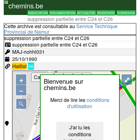
chemins.be
ASSOCIATION
DOCUMENTATION
ACTUALITÉS
INVENTAIRE
CONNEXION
suppression partielle entre C24 et C26
Cette archive est consultable au
Service Technique
Provincial de Namur
suppression partielle entre C24 et C26
suppression partielle entre C24 et C26
MAJ-nohhl031
25/10/1990
Haillot
56
Cartes
+
⤢
Bienvenue sur
chemins.be
−
Merci de lire les
conditions
d'utilisation
J'ai lu les
conditions