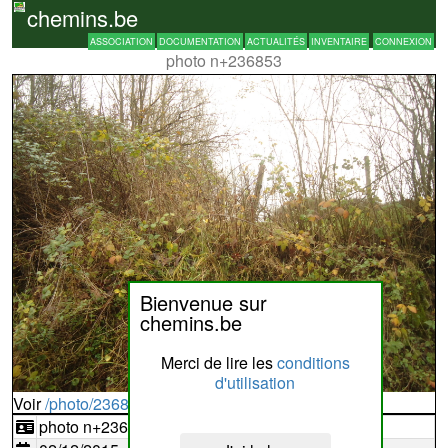
chemins.be
ASSOCIATION
DOCUMENTATION
ACTUALITÉS
INVENTAIRE
CONNEXION
photo n+236853
Bienvenue sur
chemins.be
Merci de lire les
conditions
d'utilisation
Voir
/photo/236853?typ=d
photo n+236853