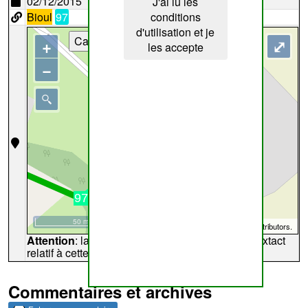
02/12/2015
J'ai lu les
Bioul
97
conditions
d'utilisation et je
Cartes
+
⤢
les accepte
−
50 m
©
OpenStreetMap
contributors.
Attention
: la carte peut ne pas refléter l'endroit extact
relatif à cette archive
Commentaires et archives