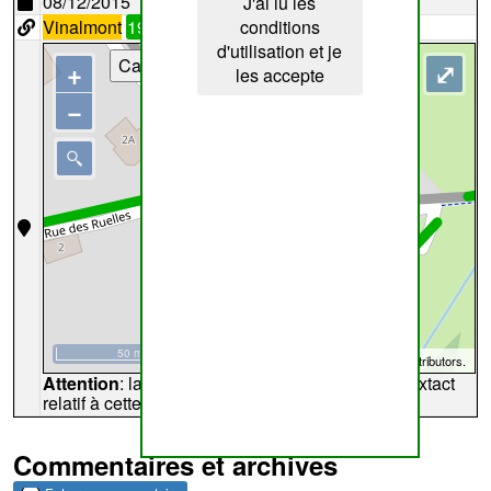
08/12/2015
J'ai lu les
Vinalmont
19
conditions
d'utilisation et je
Cartes
+
⤢
les accepte
−
50 m
©
OpenStreetMap
contributors.
Attention
: la carte peut ne pas refléter l'endroit extact
relatif à cette archive
Commentaires et archives