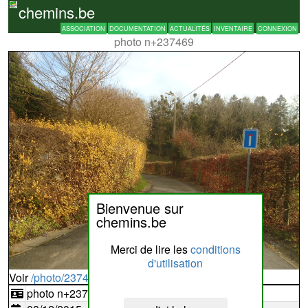
chemins.be
ASSOCIATION
DOCUMENTATION
ACTUALITÉS
INVENTAIRE
CONNEXION
photo n+237469
Bienvenue sur
chemins.be
Merci de lire les
conditions
d'utilisation
Voir
/photo/237469?typ=d
photo n+237469