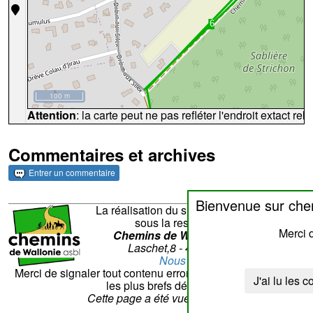
100 m
Attention
: la carte peut ne pas refléter l'endroit extact rela
Commentaires et archives
Entrer un commentaire
Bienvenue sur che
La réalisation du site et son contenu sont
sous la responsabilité de
Merci d
Chemins de Wallonie asbl
- Rue
Laschet,8 - 4852 Hombourg
Nous contacter
Merci de signaler tout contenu erroné. Il sera corrigé dans
J'ai lu les c
les plus brefs délais.
Cette page a été vue
??
fois