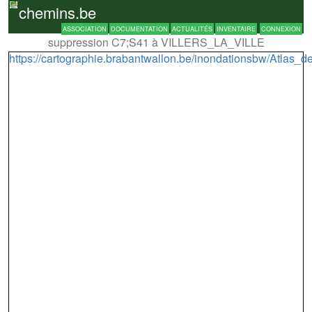
chemins.be
ASSOCIATION
DOCUMENTATION
ACTUALITÉS
INVENTAIRE
CONNEXION
suppression C7;S41 à VILLERS_LA_VILLE
https://cartographie.brabantwallon.be/inondationsbw/Atla