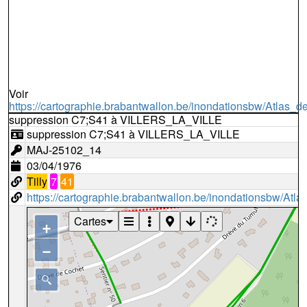
Voir
https://cartographie.brabantwallon.be/inondationsbw/Atla
suppression C7;S41 à VILLERS_LA_VILLE
suppression C7;S41 à VILLERS_LA_VILLE
MAJ-25102_14
03/04/1976
Tilly
7
41
https://cartographie.brabantwallon.be/inondationsbw/A
Cartes
+
−