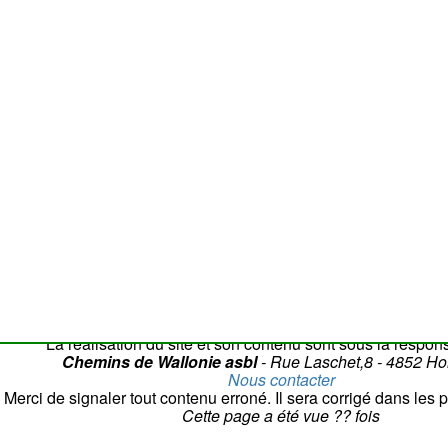
Attention
: la c
La réalisation du site et son contenu sont sous la respons
Chemins de Wallonie asbl
- Rue Laschet,8 - 4852 H
Nous contacter
Merci de signaler tout contenu erroné. Il sera corrigé dans les p
Cette page a été vue
??
fois