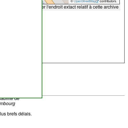
©
OpenStreetMap
contributors.
arte peut ne pas refléter l'endroit extact relatif à cette archive
abilité de
ombourg
lus brefs délais.