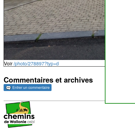
Voir
/photo/278897?typ=d
Commentaires et archives
Entrer un commentaire