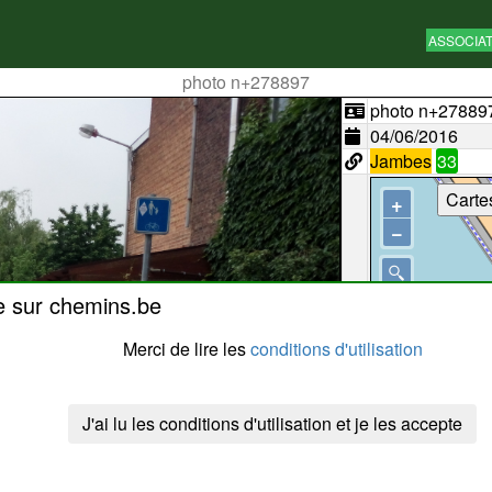
ASSOCIA
photo n+278897
photo n+27889
04/06/2016
Jambes
33
Carte
+
−
e sur chemins.be
Merci de lire les
conditions d'utilisation
J'ai lu les conditions d'utilisation et je les accepte
50 m