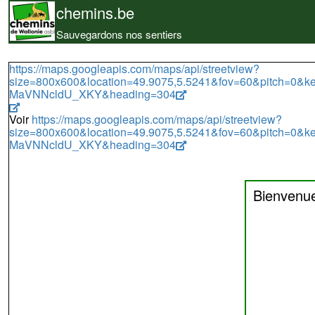
chemins.be
Sauvegardons nos sentiers
https://maps.googleapis.com/maps/api/streetview?
size=800x600&location=49.9075,5.5241&fov=60&pitch=0&
MaVNNcldU_XKY&heading=304
Voir
https://maps.googleapis.com/maps/api/streetview?
size=800x600&location=49.9075,5.5241&fov=60&pitch=0&
MaVNNcldU_XKY&heading=304
Bienvenu