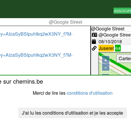
ASSOCIA
@Google Street
@Google Street
key=AIzaSyBStpuhIkq2wX3NY_f7M-
@Google Stree
08/10/2018
Juseret
64
key=AIzaSyBStpuhIkq2wX3NY_f7M-
Carte
+
−
e sur chemins.be
Merci de lire les
conditions d'utilisation
J'ai lu les conditions d'utilisation et je les accepte