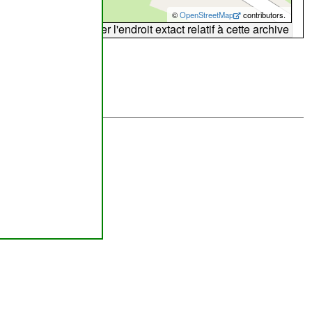
©
OpenStreetMap
contributors.
arte peut ne pas refléter l'endroit extact relatif à cette archive
abilité de
ombourg
lus brefs délais.