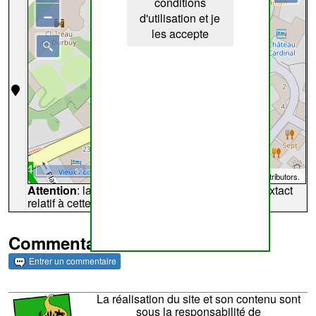
conditions
−
d'utilisation et je
les accepte
50 m
©
OpenStreetMap
contributors.
Attention
: la carte peut ne pas refléter l'endroit extact
relatif à cette archive
Commentaires et archives
Entrer un commentaire
La réalisation du site et son contenu sont
sous la responsabilité de