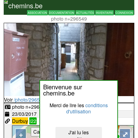
chemins.be
ASSOCIATION
DOCUMENTATION
ACTUALITÉS
INVENTAIRE
CONNEXION
photo n+296549
Bienvenue sur
chemins.be
Voir
/photo/296549?typ=d
Merci de lire les
conditions
photo n+296549
d'utilisation
23/03/2017
Durbuy
i22
Cartes
J'ai lu les
+
⤢