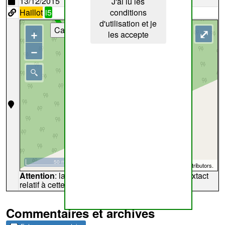
13/12/2015
J'ai lu les
Haillot
i5
conditions
d'utilisation et je
Cartes
+
⤢
les accepte
−
50 m
©
OpenStreetMap
contributors.
Attention
: la carte peut ne pas refléter l'endroit extact
relatif à cette archive
Commentaires et archives