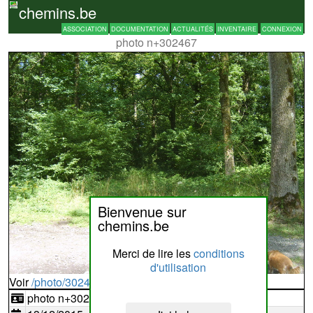
chemins.be
ASSOCIATION
DOCUMENTATION
ACTUALITÉS
INVENTAIRE
CONNEXION
photo n+302467
Bienvenue sur
chemins.be
Merci de lire les
conditions
d'utilisation
Voir
/photo/302467?typ=d
photo n+302467