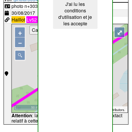
J'ai lu les
photo n+303408
conditions
30/08/2017
d'utilisation et je
Haillot
Lv521
les accepte
Cartes
+
⤢
−
50 m
©
OpenStreetMap
contributors.
Attention
: la carte peut ne pas refléter l'endroit extact
relatif à cette archive