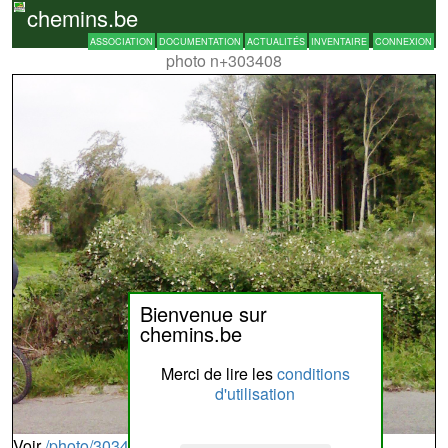
chemins.be
ASSOCIATION
DOCUMENTATION
ACTUALITÉS
INVENTAIRE
CONNEXION
photo n+303408
Bienvenue sur
chemins.be
Merci de lire les
conditions
d'utilisation
Voir
/photo/303408?typ=d