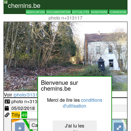
chemins.be
ASSOCIATION
DOCUMENTATION
ACTUALITÉS
INVENTAIRE
CONNEXION
photo n+313117
Bienvenue sur
chemins.be
Voir
/photo/313117?typ=d
Merci de lire les
conditions
photo n+313117
d'utilisation
05/02/2018
Tilly
49
Cartes
J'ai lu les
+
⤢