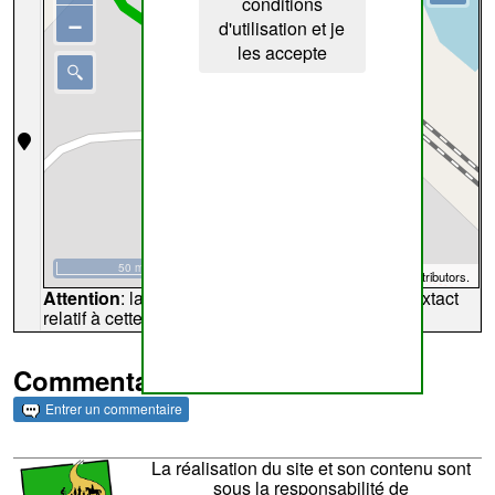
conditions
−
d'utilisation et je
les accepte
50 m
©
OpenStreetMap
contributors.
Attention
: la carte peut ne pas refléter l'endroit extact
relatif à cette archive
Commentaires et archives
Entrer un commentaire
La réalisation du site et son contenu sont
sous la responsabilité de