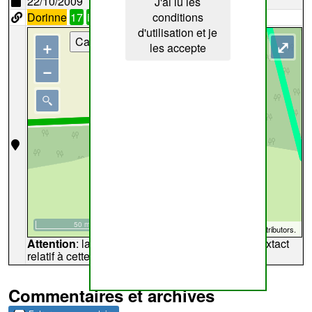
22/10/2009
J'ai lu les
Dorinne
17
i4
conditions
d'utilisation et je
Cartes
+
⤢
les accepte
−
50 m
©
OpenStreetMap
contributors.
Attention
: la carte peut ne pas refléter l'endroit extact
relatif à cette archive
Commentaires et archives