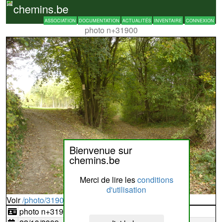
chemins.be
ASSOCIATION
DOCUMENTATION
ACTUALITÉS
INVENTAIRE
CONNEXION
photo n+31900
Bienvenue sur
chemins.be
Merci de lire les
conditions
d'utilisation
Voir
/photo/31900?typ=d
photo n+31900