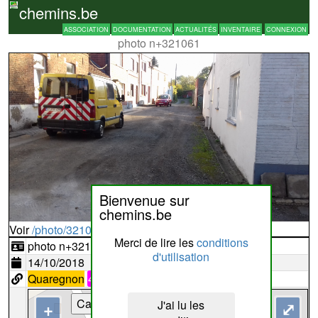
chemins.be
ASSOCIATION
DOCUMENTATION
ACTUALITÉS
INVENTAIRE
CONNEXION
photo n+321061
Bienvenue sur
chemins.be
Voir
/photo/321061?typ=d
Merci de lire les
conditions
photo n+321061
d'utilisation
14/10/2018
Quaregnon
46
Cartes
J'ai lu les
+
⤢