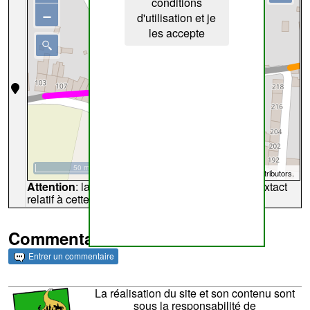
conditions
−
d'utilisation et je
les accepte
50 m
©
OpenStreetMap
contributors.
Attention
: la carte peut ne pas refléter l'endroit extact
relatif à cette archive
Commentaires et archives
Entrer un commentaire
La réalisation du site et son contenu sont
sous la responsabilité de