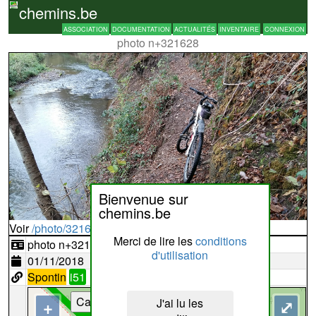
chemins.be
ASSOCIATION
DOCUMENTATION
ACTUALITÉS
INVENTAIRE
CONNEXION
photo n+321628
Bienvenue sur
chemins.be
Voir
/photo/321628?typ=d
Merci de lire les
conditions
photo n+321628
d'utilisation
01/11/2018
Spontin
i51
Cartes
J'ai lu les
+
⤢