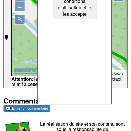
conditions
−
d'utilisation et je
les accepte
50 m
©
OpenStreetMap
contributors.
Attention
: la carte peut ne pas refléter l'endroit extact
relatif à cette archive
Commentaires et archives
Entrer un commentaire
La réalisation du site et son contenu sont
sous la responsabilité de