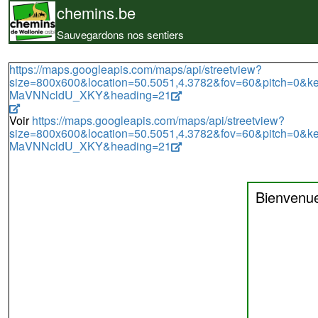
chemins.be
Sauvegardons nos sentiers
https://maps.googleapis.com/maps/api/streetview?
size=800x600&location=50.5051,4.3782&fov=60&pitch=0&
MaVNNcldU_XKY&heading=21
Voir
https://maps.googleapis.com/maps/api/streetview?
size=800x600&location=50.5051,4.3782&fov=60&pitch=0&
MaVNNcldU_XKY&heading=21
Bienvenu