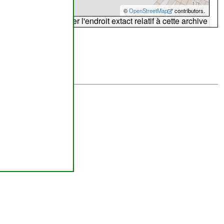
©
OpenStreetMap
contributors.
arte peut ne pas refléter l'endroit extact relatif à cette archive
abilité de
ombourg
lus brefs délais.