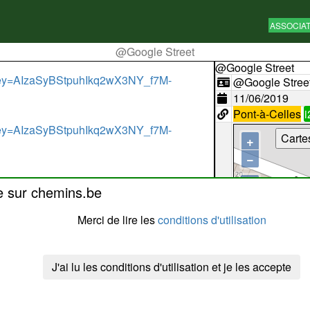
ASSOCIA
@Google Street
@Google Street
key=AIzaSyBStpuhIkq2wX3NY_f7M-
@Google Stree
11/06/2019
Pont-à-Celles
i
key=AIzaSyBStpuhIkq2wX3NY_f7M-
Carte
+
−
e sur chemins.be
Merci de lire les
conditions d'utilisation
J'ai lu les conditions d'utilisation et je les accepte