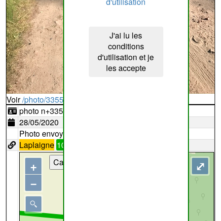
d'utilisation
J'ai lu les
conditions
d'utilisation et je
les accepte
Voir
/photo/335583?typ=d
photo n+335583
28/05/2020
Photo envoyée par
BenoitLesne
Laplaigne
10
Cartes
+
⤢
−