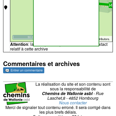
50 m
©
OpenStreetMap
contributors.
Attention
: la carte peut ne pas refléter l'endroit extact
relatif à cette archive
Commentaires et archives
Entrer un commentaire
La réalisation du site et son contenu sont
sous la responsabilité de
Chemins de Wallonie asbl
- Rue
Laschet,8 - 4852 Hombourg
Nous contacter
Merci de signaler tout contenu erroné. Il sera corrigé dans
les plus brefs délais.