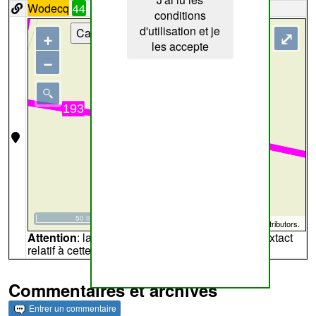
Wodecq
44
conditions
d'utilisation et je
Cartes
+
⤢
les accepte
−
50 m
©
OpenStreetMap
contributors.
Attention
: la carte peut ne pas refléter l'endroit extact
relatif à cette archive
Commentaires et archives
Entrer un commentaire