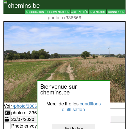
chemins.be
ASSOCIATION
DOCUMENTATION
ACTUALITÉS
INVENTAIRE
CONNEXION
photo n+336666
Bienvenue sur
chemins.be
Merci de lire les
conditions
Voir
/photo/336666?typ=d
d'utilisation
photo n+336666
23/07/2020
Photo envoyée par
jeanronse
J'ai lu les