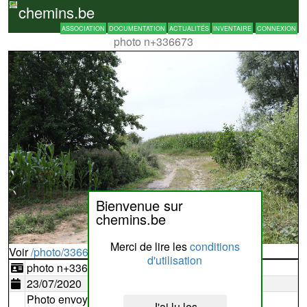
chemins.be
ASSOCIATION
DOCUMENTATION
ACTUALITÉS
INVENTAIRE
CONNEXION
photo n+336673
Bienvenue sur
chemins.be
Merci de lire les
conditions
Voir
/photo/336673?typ=d
d'utilisation
photo n+336673
23/07/2020
Photo envoyée par
jeanronse
J'ai lu les