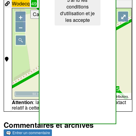
Wodecq
49
conditions
d'utilisation et je
Cartes
+
⤢
les accepte
−
50 m
©
OpenStreetMap
contributors.
Attention
: la carte peut ne pas refléter l'endroit extact
relatif à cette archive
Commentaires et archives
Entrer un commentaire