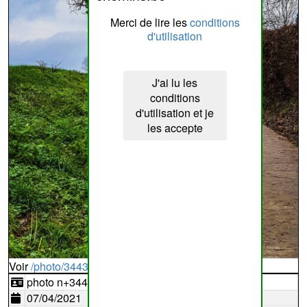
Merci de lire les
conditions
d'utilisation
J'ai lu les
conditions
d'utilisation et je
les accepte
Voir
/photo/344353?typ=d
photo n+344353
07/04/2021