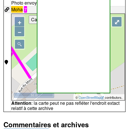
Photo envoyée par
Stéphane Fontaine
Moha
7
Cartes
+
⤢
−
50 m
©
OpenStreetMap
contributors.
Attention
: la carte peut ne pas refléter l'endroit extact
relatif à cette archive
Commentaires et archives