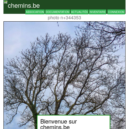
chemins.be
ASSOCIATION
DOCUMENTATION
ACTUALITÉS
INVENTAIRE
CONNEXION
photo n+344353
Bienvenue sur
chemins.be