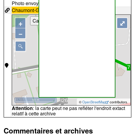
Photo envoyée par
Knockaert
Chaumont-Gistoux
70
Cartes
+
⤢
−
50 m
©
OpenStreetMap
contributors.
Attention
: la carte peut ne pas refléter l'endroit extact
relatif à cette archive
Commentaires et archives