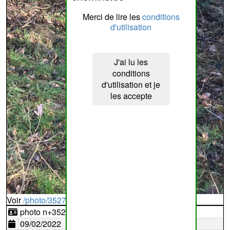
Merci de lire les
conditions
d'utilisation
J'ai lu les
conditions
d'utilisation et je
les accepte
Voir
/photo/352737?typ=d
photo n+352737
09/02/2022