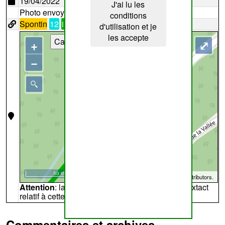
19/04/2022
J'ai lu les
Photo envoyée par
Raculot
conditions
Spontin
12
i56
d'utilisation et je
les accepte
Cartes
+
⤢
−
50 m
©
OpenStreetMap
contributors.
Attention
: la carte peut ne pas refléter l'endroit extact
relatif à cette archive
Commentaires et archives