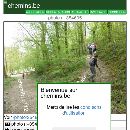
chemins.be
ASSOCIATION
DOCUMENTATION
ACTUALITÉS
INVENTAIRE
CONNEXION
photo n+354695
Bienvenue sur
chemins.be
Merci de lire les
conditions
d'utilisation
Voir
/photo/354695?typ=d
photo n+354695