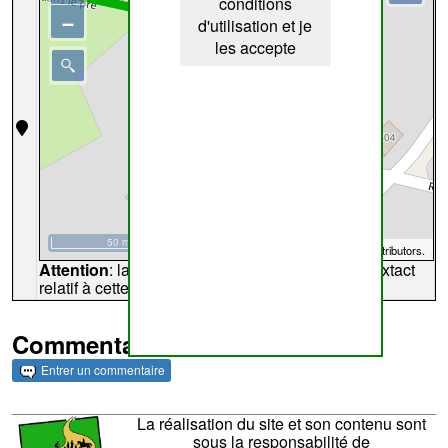
conditions
−
d'utilisation et je
les accepte
50 m
©
OpenStreetMap
contributors.
Attention
: la carte peut ne pas refléter l'endroit extact
relatif à cette archive
Commentaires et archives
Entrer un commentaire
La réalisation du site et son contenu sont
sous la responsabilité de