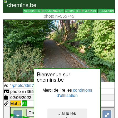
chemins.be
ASSOCIATION
DOCUMENTATION
ACTUALITÉS
INVENTAIRE
CONNEXION
photo n+355745
Bienvenue sur
chemins.be
Voir
/photo/355745?typ=d
Merci de lire les
conditions
photo n+355745
d'utilisation
02/06/2022
Moha
51
Cartes
J'ai lu les
+
⤢