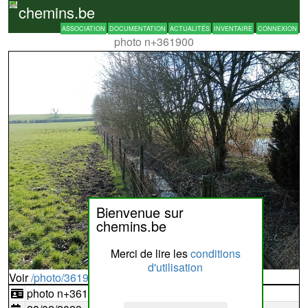
chemins.be
ASSOCIATION
DOCUMENTATION
ACTUALITÉS
INVENTAIRE
CONNEXION
photo n+361900
Bienvenue sur
chemins.be
Merci de lire les
conditions
d'utilisation
Voir
/photo/361900?typ=d
photo n+361900