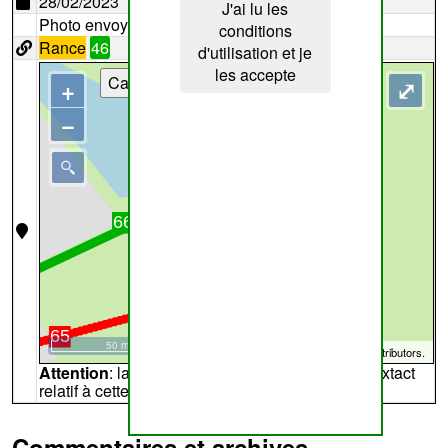
28/02/2023
J'ai lu les
Photo envoyée par
MoStitchi
conditions
Rance
46
d'utilisation et je
les accepte
Cartes
+
⤢
−
50 m
©
OpenStreetMap
contributors.
Attention
: la carte peut ne pas refléter l'endroit extact
relatif à cette archive
Commentaires et archives