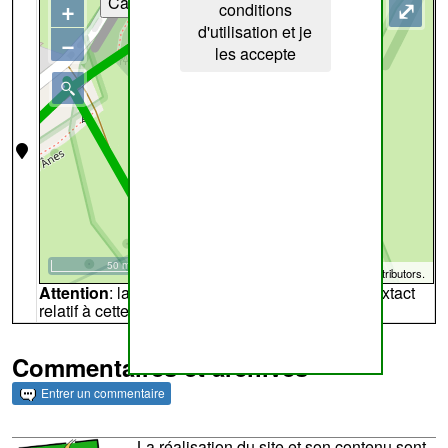
Cartes
+
⤢
conditions
d'utilisation et je
−
les accepte
50 m
©
OpenStreetMap
contributors.
Attention
: la carte peut ne pas refléter l'endroit extact
relatif à cette archive
Commentaires et archives
Entrer un commentaire
La réalisation du site et son contenu sont