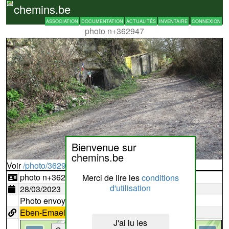
chemins.be
ASSOCIATION
DOCUMENTATION
ACTUALITÉS
INVENTAIRE
CONNEXION
photo n+362947
Bienvenue sur
chemins.be
Voir
/photo/362947?typ=d
photo n+362947
Merci de lire les
conditions
d'utilisation
28/03/2023
Photo envoyée par
Eebie
Eben-Emael
i8
J'ai lu les