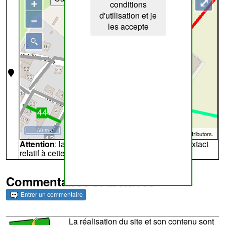
+
⤢
conditions
d'utilisation et je
−
les accepte
50 m
©
OpenStreetMap
contributors.
Attention
: la carte peut ne pas refléter l'endroit extact
relatif à cette archive
Commentaires et archives
Entrer un commentaire
La réalisation du site et son contenu sont