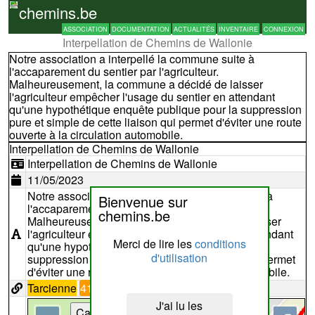
chemins.be
ASSOCIATION
DOCUMENTATION
ACTUALITÉS
INVENTAIRE
CONNEXION
Interpellation de Chemins de Wallonie
Notre association a interpellé la commune suite à
l'accaparement du sentier par l'agriculteur.
Malheureusement, la commune a décidé de laisser
l'agriculteur empêcher l'usage du sentier en attendant
qu'une hypothétique enquête publique pour la suppression
pure et simple de cette liaison qui permet d'éviter une route
ouverte à la circulation automobile.
Interpellation de Chemins de Wallonie
Interpellation de Chemins de Wallonie
11/05/2023
Notre association a interpellé la commune suite à
Bienvenue sur
l'accaparement du sentier par l'agriculteur.
chemins.be
Malheureusement, la commune a décidé de laisser
l'agriculteur empêcher l'usage du sentier en attendant
Merci de lire les
conditions
qu'une hypothétique enquête publique pour la
d'utilisation
suppression pure et simple de cette liaison qui permet
d'éviter une route ouverte à la circulation automobile.
Tarcienne
41
J'ai lu les
Cartes