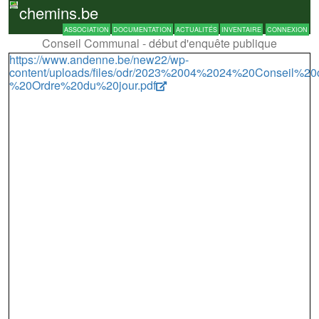
chemins.be
ASSOCIATION
DOCUMENTATION
ACTUALITÉS
INVENTAIRE
CONNEXION
Conseil Communal - début d'enquête publique
https://www.andenne.be/new22/wp-
content/uploads/files/odr/2023%2004%2024%20Conseil
%20Ordre%20du%20jour.pdf