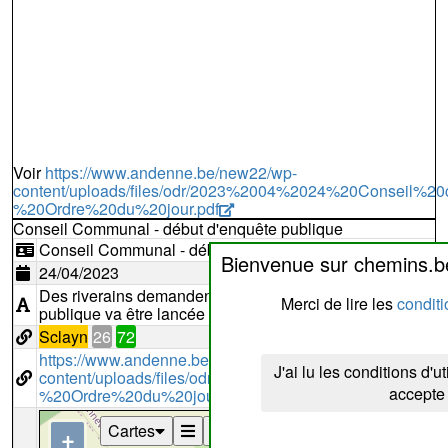
Voir
https://www.andenne.be/new22/wp-
content/uploads/files/odr/2023%2004%2024%20Conseil
%20Ordre%20du%20jour.pdf
Conseil Communal - début d'enquête publique
Conseil Communal - début d'enquête publique
Bienvenue sur chemins.b
24/04/2023
Des riverains demandent la suppression du sentier n°
72
Merci de lire les
conditi
publique va être lancée
Sclayn
26
72
https://www.andenne.be/new22/wp-
J'ai lu les conditions d'ut
content/uploads/files/odr/2023%2004%2024%20Cons
accepte
%20Ordre%20du%20jour.pdf
Cartes
+