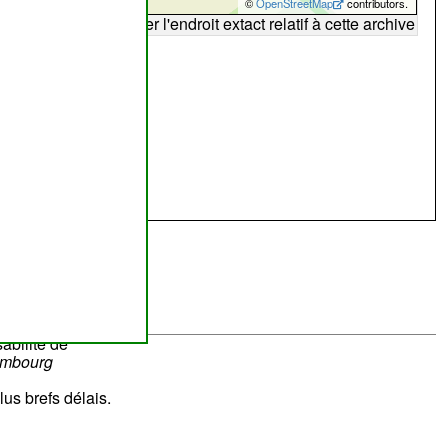
©
OpenStreetMap
contributors.
arte peut ne pas refléter l'endroit extact relatif à cette archive
abilité de
ombourg
lus brefs délais.