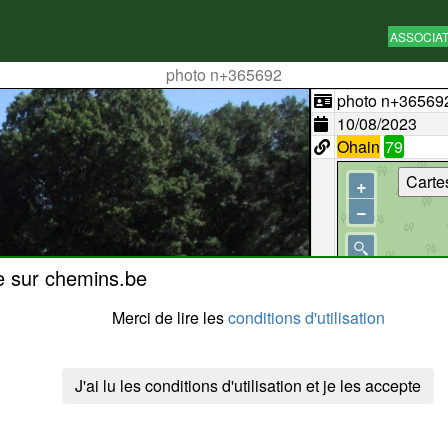
ASSOCIA
photo n+365692
photo n+36569
10/08/2023
Ohain
79
Carte
+
−
e sur chemins.be
Merci de lire les
conditions d'utilisation
J'ai lu les conditions d'utilisation et je les accepte
50 m