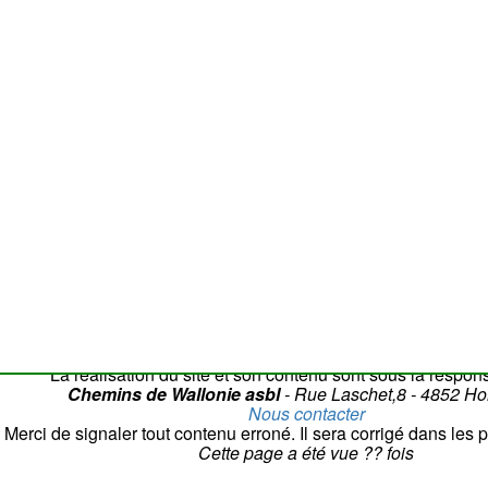
Attention
: la c
La réalisation du site et son contenu sont sous la respons
Chemins de Wallonie asbl
- Rue Laschet,8 - 4852 H
Nous contacter
Merci de signaler tout contenu erroné. Il sera corrigé dans les p
Cette page a été vue
??
fois