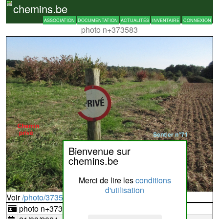
chemins.be
ASSOCIATION
DOCUMENTATION
ACTUALITÉS
INVENTAIRE
CONNEXION
photo n+373583
Bienvenue sur
chemins.be
Merci de lire les
conditions
d'utilisation
Voir
/photo/373583?typ=d
photo n+373583