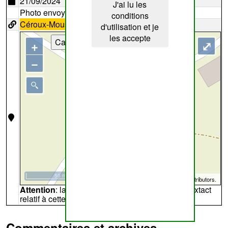
21/09/2024
J'ai lu les
Photo envoyée par
Lemon
conditions
Céroux-Mousty
71
d'utilisation et je
les accepte
Cartes
+
⤢
−
50 m
©
OpenStreetMap
contributors.
Attention
: la carte peut ne pas refléter l'endroit extact
relatif à cette archive
Commentaires et archives