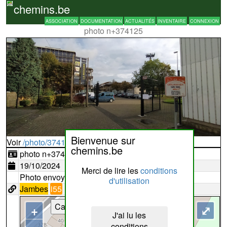
chemins.be
ASSOCIATION
DOCUMENTATION
ACTUALITÉS
INVENTAIRE
CONNEXION
photo n+374125
Bienvenue sur
Voir
/photo/374125?typ=d
chemins.be
photo n+374125
19/10/2024
Merci de lire les
conditions
Photo envoyée par un utilisateur
d'utilisation
Jambes
i55
Cartes
+
⤢
J'ai lu les
conditions