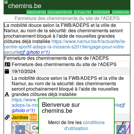
chemins.be
ASSOCIATION
DOCUMENTATION
ACTUALITÉS
INVENTAIRE
CONNEXION
Fermeture des cheminements du site de l'ADEPS
La mobilité douce selon la FWB/ADEPS et la ville de
Namur, au nom de la sécurité: des cheminements seront
prochainement bloqué à l'aide de nouvelles grandes
clôtures déjà installée
https://www.namur.be/fr/actualite/le-
centre-sportif-adeps-la-mosane-s2019engage-pour-votre-
securite
(photo n°1)
Fermeture des cheminements du site de l'ADEPS
Fermeture des cheminements du site de l'ADEPS
19/10/2024
La mobilité douce selon la FWB/ADEPS et la ville de
Namur, au nom de la sécurité: des cheminements
seront prochainement bloqué à l'aide de nouvelles
grandes clôtures déjà installée
https://www.namur.be/fr/actualite/le-centre-sportif-
Bienvenue sur
adeps-la-mosane-s2019engage-pour-votre-securite
chemins.be
(photo n°1)
Jambes
i38
i55
i56
Merci de lire les
conditions
Cartes
+
⤢
d'utilisation