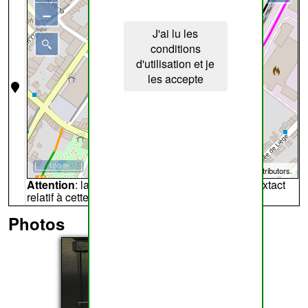
−
J'ai lu les
conditions
d'utilisation et je
les accepte
100 m
©
OpenStreetMap
contributors.
Attention
: la carte peut ne pas refléter l'endroit extact
relatif à cette archive
Photos
1