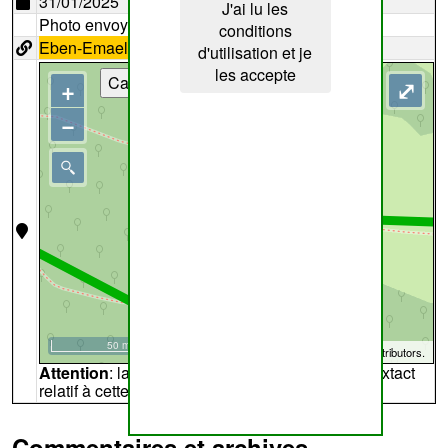
31/01/2025
J'ai lu les
Photo envoyée par
Dany
conditions
Eben-Emael
i7
d'utilisation et je
les accepte
Cartes
+
⤢
−
50 m
©
OpenStreetMap
contributors.
Attention
: la carte peut ne pas refléter l'endroit extact
relatif à cette archive
Commentaires et archives