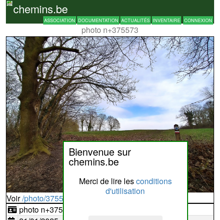
chemins.be
ASSOCIATION
DOCUMENTATION
ACTUALITÉS
INVENTAIRE
CONNEXION
photo n+375573
Bienvenue sur
chemins.be
Merci de lire les
conditions
d'utilisation
Voir
/photo/375573?typ=d
photo n+375573