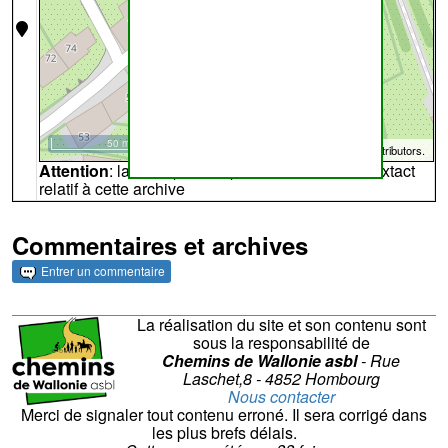
50 m
©
OpenStreetMap
contributors.
Attention
: la carte peut ne pas refléter l'endroit extact
relatif à cette archive
Commentaires et archives
Entrer un commentaire
La réalisation du site et son contenu sont
sous la responsabilité de
Chemins de Wallonie asbl
- Rue
Laschet,8 - 4852 Hombourg
Nous contacter
Merci de signaler tout contenu erroné. Il sera corrigé dans
les plus brefs délais.