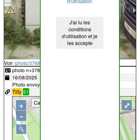
d'utilisation
J'ai lu les
conditions
d'utilisation et je
les accepte
Voir
/photo/378848?typ=d
photo n+378848
16/08/2025
Photo envoyée par
Lemon
Tilly
51
Cartes
+
⤢
−