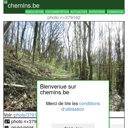
chemins.be
ASSOCIATION
DOCUMENTATION
ACTUALITÉS
INVENTAIRE
CONNEXION
photo n+379192
Bienvenue sur
chemins.be
Merci de lire les
conditions
d'utilisation
Voir
/photo/379192?typ=d
photo n+379192
29/03/2025