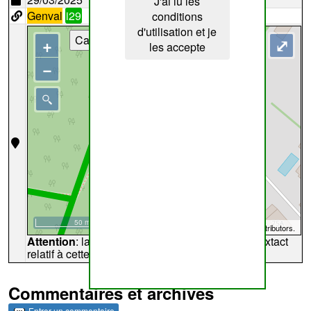
J'ai lu les
Genval
i29
conditions
d'utilisation et je
Cartes
+
⤢
les accepte
−
50 m
©
OpenStreetMap
contributors.
Attention
: la carte peut ne pas refléter l'endroit extact
relatif à cette archive
Commentaires et archives
Entrer un commentaire