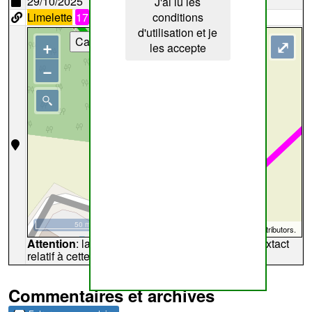
29/10/2025
J'ai lu les
Limelette
17
conditions
d'utilisation et je
Cartes
+
⤢
les accepte
−
50 m
©
OpenStreetMap
contributors.
Attention
: la carte peut ne pas refléter l'endroit extact
relatif à cette archive
Commentaires et archives