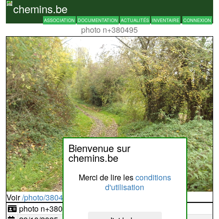
chemins.be
ASSOCIATION
DOCUMENTATION
ACTUALITÉS
INVENTAIRE
CONNEXION
photo n+380495
Bienvenue sur
chemins.be
Merci de lire les
conditions
d'utilisation
Voir
/photo/380495?typ=d
photo n+380495