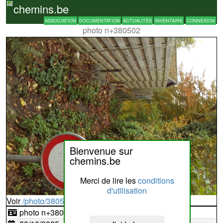
chemins.be
ASSOCIATION
DOCUMENTATION
ACTUALITÉS
INVENTAIRE
CONNEXION
photo n+380502
Bienvenue sur
chemins.be
Merci de lire les
conditions
d'utilisation
Voir
/photo/380502?typ=d
photo n+380502