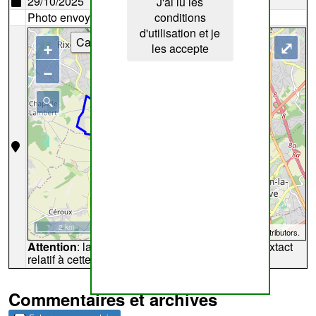
29/10/2025
J'ai lu les
Photo envoyée par
Lemon
conditions
d'utilisation et je
Cartes
+
⤢
les accepte
−
2 km
©
OpenStreetMap
contributors.
Attention
: la carte peut ne pas refléter l'endroit extact
relatif à cette archive
Commentaires et archives