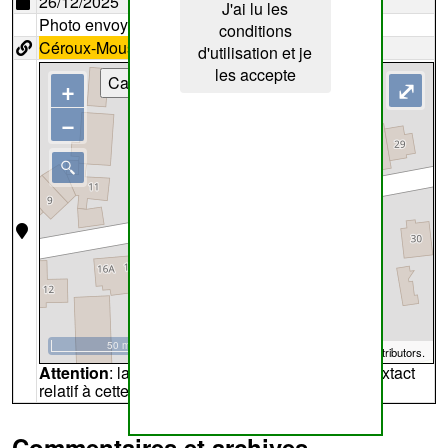
26/12/2025
J'ai lu les
Photo envoyée par
Lemon
conditions
Céroux-Mousty
21
d'utilisation et je
les accepte
Cartes
+
⤢
−
50 m
©
OpenStreetMap
contributors.
Attention
: la carte peut ne pas refléter l'endroit extact
relatif à cette archive
Commentaires et archives