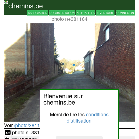
chemins.be
ASSOCIATION
DOCUMENTATION
ACTUALITÉS
INVENTAIRE
CONNEXION
photo n+381164
Bienvenue sur
chemins.be
Merci de lire les
conditions
d'utilisation
Voir
/photo/381164?typ=d
photo n+381164