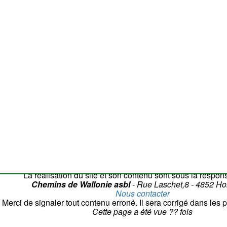
50 m
Attention
: la c
La réalisation du site et son contenu sont sous la respons
Chemins de Wallonie asbl
- Rue Laschet,8 - 4852 H
Nous contacter
Merci de signaler tout contenu erroné. Il sera corrigé dans les p
Cette page a été vue
??
fois