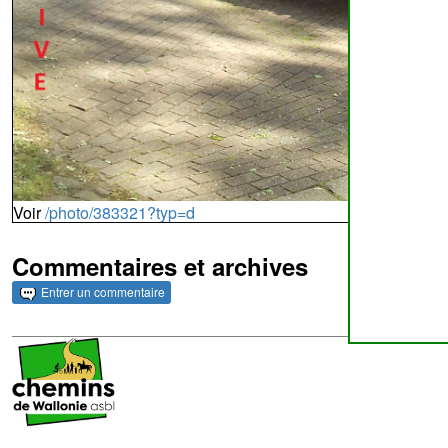
Voir
/photo/383321?typ=d
Commentaires et archives
Entrer un commentaire