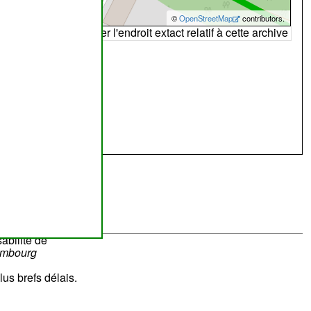
©
OpenStreetMap
contributors.
arte peut ne pas refléter l'endroit extact relatif à cette archive
abilité de
ombourg
lus brefs délais.