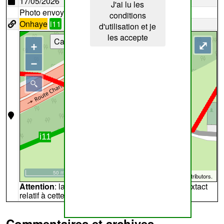
17/05/2026
J'ai lu les
Photo envoyée par
robinstit
conditions
Onhaye
i11
d'utilisation et je
les accepte
Cartes
+
⤢
−
50 m
©
OpenStreetMap
contributors.
Attention
: la carte peut ne pas refléter l'endroit extact
relatif à cette archive
Commentaires et archives