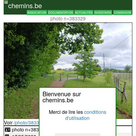
chemins.be
ASSOCIATION
DOCUMENTATION
ACTUALITÉS
INVENTAIRE
CONNEXION
photo n+383329
Bienvenue sur
chemins.be
Merci de lire les
conditions
d'utilisation
Voir
/photo/383329?typ=d
photo n+383329