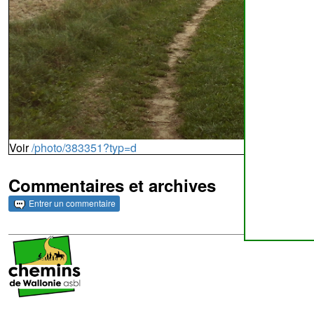
Voir
/photo/383351?typ=d
Commentaires et archives
Entrer un commentaire