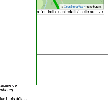
©
OpenStreetMap
contributors.
arte peut ne pas refléter l'endroit extact relatif à cette archive
abilité de
ombourg
lus brefs délais.