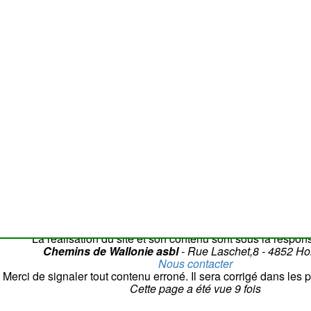
50 m
Attention
: la c
La réalisation du site et son contenu sont sous la respons
Chemins de Wallonie asbl
- Rue Laschet,8 - 4852 H
Nous contacter
Merci de signaler tout contenu erroné. Il sera corrigé dans les p
Cette page a été vue
9
fois