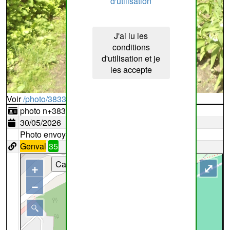
d'utilisation
J'ai lu les
conditions
d'utilisation et je
les accepte
Voir
/photo/383399?typ=d
photo n+383399
30/05/2026
Photo envoyée par
Lemon
Genval
35
Cartes
+
⤢
−