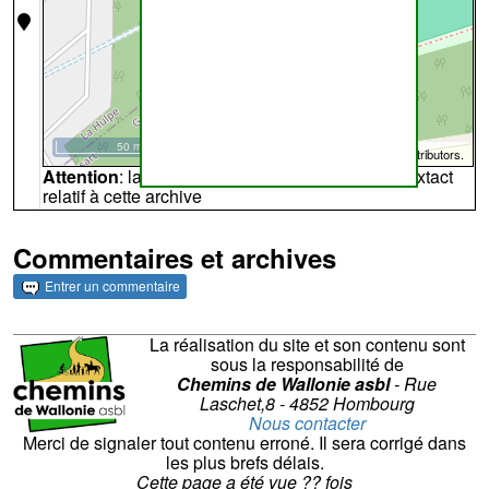
50 m
©
OpenStreetMap
contributors.
Attention
: la carte peut ne pas refléter l'endroit extact
relatif à cette archive
Commentaires et archives
Entrer un commentaire
La réalisation du site et son contenu sont
sous la responsabilité de
Chemins de Wallonie asbl
- Rue
Laschet,8 - 4852 Hombourg
Nous contacter
Merci de signaler tout contenu erroné. Il sera corrigé dans
les plus brefs délais.
Cette page a été vue
??
fois