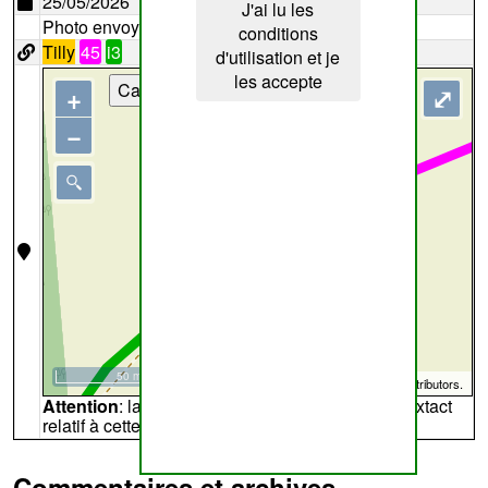
25/05/2026
J'ai lu les
Photo envoyée par
Lemon
conditions
Tilly
45
i3
d'utilisation et je
les accepte
Cartes
+
⤢
−
50 m
©
OpenStreetMap
contributors.
Attention
: la carte peut ne pas refléter l'endroit extact
relatif à cette archive
Commentaires et archives