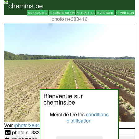
chemins.be
ASSOCIATION
DOCUMENTATION
ACTUALITÉS
INVENTAIRE
CONNEXION
photo n+383416
Bienvenue sur
chemins.be
Merci de lire les
conditions
d'utilisation
Voir
/photo/383416?typ=d
photo n+383416